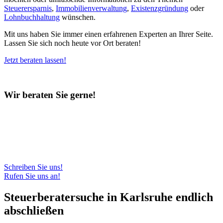
Steuerersparnis
,
Immobilienverwaltung
,
Existenzgründung
oder
Lohnbuchhaltung
wünschen.
Mit uns haben Sie immer einen erfahrenen Experten an Ihrer Seite.
Lassen Sie sich noch heute vor Ort beraten!
Jetzt beraten lassen!
Wir beraten Sie gerne!
Haben Sie Fragen zu den Leistungen unseres
Beratungsunternehmens?
Sie wünschen ein direktes Gespräch? Nutzen Sie unser
Rückrufformular oder schreiben Sie uns eine E-Mail mit Ihrem
Anliegen.
Schreiben Sie uns!
Rufen Sie uns an!
Steuerberatersuche in Karlsruhe endlich
abschließen